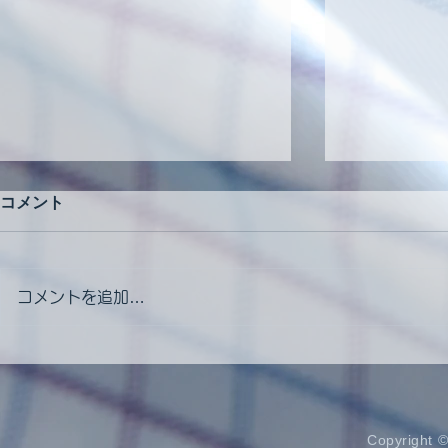
コメント
コメントを追加…
令和８年度クリーニング師試
令和８年度
験予備講習会開催のお知らせ
試験 
程について
Copyrigh